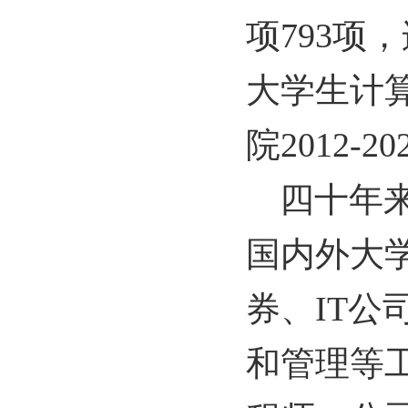
项
793
项，
大学生计
院
2012-20
四十年
国内外大
券、
IT
公
和管理等