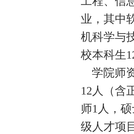
工程、信
业，其中
机科学与
校本科生
1
学院师
12
人（含
师
1
人，硕
级人才项