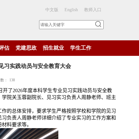
中文版
English
教师入口
评估
党建思政
招生就业
学生工作
业见习实践动员与安全教育大会
次数：
138
召开了
202
6
年度本科学生专业见习实践动员与安全教
。学院关玉蓉副院长、
见习
实习负责人周静老师
、
班主
工作的总体安排，要求学生严格按照学校和学院的
见习
见习负责人周静老师详细介绍了专业实习的工作方案和
册
材料要求等。