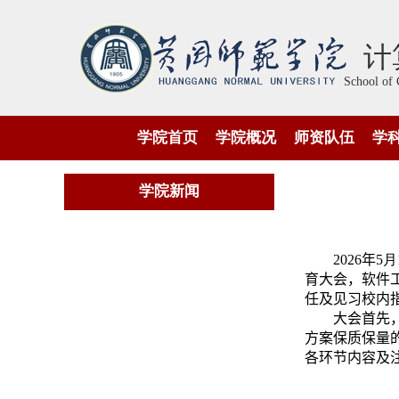
计
School of 
学院首页
学院概况
师资队伍
学
学院新闻
2026
年
5
月
育大会
，
软件
任及
见习校内
大会首先
方案
保质保量
各环节内容及