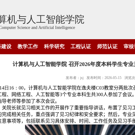
算机与人工智能学院
Computer Science and Artificial Intelligence
科建设
教学工作
科学研究
工程认证
师范认证
审核
计算机与人工智能学院 召开2026年度本科学生专
发布者：jsj
发布时间：2026-05-15
浏览
14
日
16
：
00
，计算机
与人工智能
学院在逸夫楼
C0
3
教室
分两批次
工程、网络工程、人工智能
等
3
个专业
本科生共
300
人参加了会议
指导老师
等
参加了本次会议。
，
关院长就
见习
相关工作的开展作了重要指导讲话，布置了
见习
的完成相关任务
，重点强调了见习纪律和安全要求；
然后，专业
注意事项
等，包括联系
见习具体安排
、时间、工作任务及
见习手