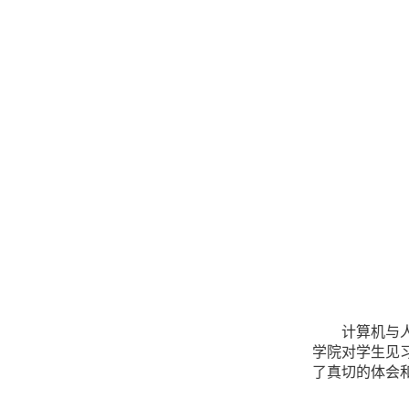
计算机
与
学院对学生
见
了真切的体会