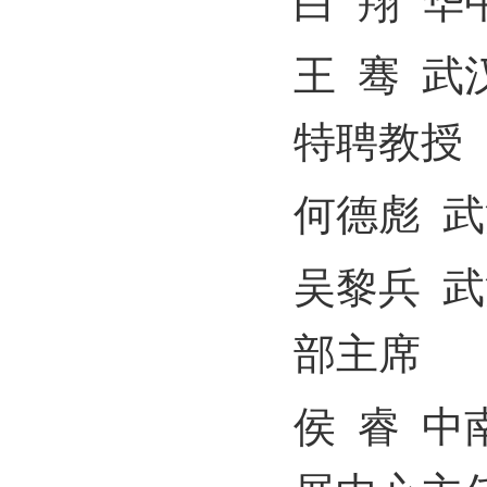
白
翔
华
王
骞
武
特聘教授
何德彪
武
吴黎兵
武
部主席
侯
睿
中